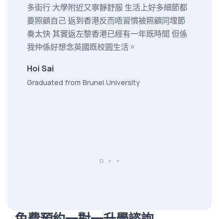
多街行 大學附近又寧靜舒服 生活上好多細節都
等等。
要照顧自己 返到香港反而唔習慣被照顧同埋節
難題亦
奏太快 其實返左黎香港已經有一年既時間 但係
不少。
我仲係好想念英國既校園生活。
僅擴闊
來事業
Hoi Sai
早了解
Graduated from Brunel University
的課程
習，不
進。
徐太 Nic
Graduat
免費預約一對一升學諮詢