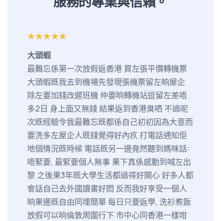
服務的專業與信賴。
大頭蝦
仔仔長
最難忘係第一次放假返香港 買左張平價轉機票
相信不
大頭蝦既我去到機場先發現張機票留左晌屋企
夠得到
除左要加錢改遲班機 仲要晌轉機站逗留左差唔
位，好
多2日 身上面又無錢 結果返到香港臭哂 不過呢
我也不
次既經驗令我最難忘既都係自己初初因為大意而
等，即
要洗多左屋企人既錢覺得好內疚 打電話通知佢
學便不
地個情況既時候 電話既另一邊竟然聽到媽咪話:
若兒子
唔緊要, 最緊要個人無事 果下真係感動到喊左出
覺吃力
黎 之後果3年既大學生活都過得好開心 好多人都
擇了讓
會話自己去外國讀書好悶 反而我好享受一個人
間，我
晌果邊既自由同埋簡單 每日只要返學, 洗衫煮飯
從來不
放假可以晌倫敦周圍行下 市中心同香港一樣咁
飯、煑