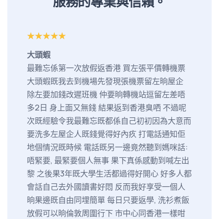
服務的專業與信賴。
大頭蝦
仔仔長
最難忘係第一次放假返香港 買左張平價轉機票
相信不
大頭蝦既我去到機場先發現張機票留左晌屋企
夠得到
除左要加錢改遲班機 仲要晌轉機站逗留左差唔
位，好
多2日 身上面又無錢 結果返到香港臭哂 不過呢
我也不
次既經驗令我最難忘既都係自己初初因為大意而
等，即
要洗多左屋企人既錢覺得好內疚 打電話通知佢
學便不
地個情況既時候 電話既另一邊竟然聽到媽咪話:
若兒子
唔緊要, 最緊要個人無事 果下真係感動到喊左出
覺吃力
黎 之後果3年既大學生活都過得好開心 好多人都
擇了讓
會話自己去外國讀書好悶 反而我好享受一個人
間，我
晌果邊既自由同埋簡單 每日只要返學, 洗衫煮飯
從來不
放假可以晌倫敦周圍行下 市中心同香港一樣咁
飯、煑