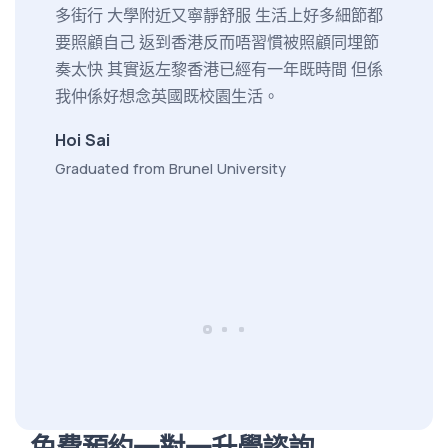
多街行 大學附近又寧靜舒服 生活上好多細節都
等等。
要照顧自己 返到香港反而唔習慣被照顧同埋節
難題亦
奏太快 其實返左黎香港已經有一年既時間 但係
不少。
我仲係好想念英國既校園生活。
僅擴闊
來事業
Hoi Sai
早了解
Graduated from Brunel University
的課程
習，不
進。
徐太 Nic
Graduat
免費預約一對一升學諮詢