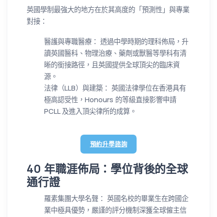
英國學制最強大的地方在於其高度的「預測性」與專業
對接：
醫護與專職醫療： 透過中學時期的理科佈局，升
讀英國醫科、物理治療、藥劑或獸醫等學科有清
晰的銜接路徑，且英國提供全球頂尖的臨床資
源。
法律（LLB）與建築： 英國法律學位在香港具有
極高認受性，Honours 的等級直接影響申請
PCLL 及進入頂尖律所的成算。
預約升學諮詢
40 年職涯佈局：學位背後的全球
通行證
羅素集團大學名聲： 英國名校的畢業生在跨國企
業中極具優勢，嚴謹的評分機制深獲全球僱主信