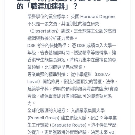
的「職涯加速器」？
榮譽學位的黃金標準： 英國 Honours Degree
不只是一張文憑，其強制性的獨立研究
（Dissertation）訓練，是全球僱主公認的高階
邏輯與數據分析能力證書。
DSE 考生的快捷路徑： 憑 DSE 成績直入大學一
年級，省去基礎課時間。透過精準等級轉換，讓
香港學生能揚長避短，將精力集中在最擅長的專
業領域，比同儕更早完成學業。
專業執照的精準對接： 從中學選科（DSE/A-
Level）開始佈局，銜接英國頂尖的醫護、法律、
建築等學科。透明的預測等級與豐富的臨床/實踐
資源，確保畢業即具備國際認可的職業執照潛
力。
全球化職涯的入場券： 入讀羅素集團大學
(Russell Group) 建立頂級人脈，配合 2 年畢業
生工作簽證 (Graduate Route)。這不僅是學歷
的提升，更是獲取海外實戰經驗、決定未來 40