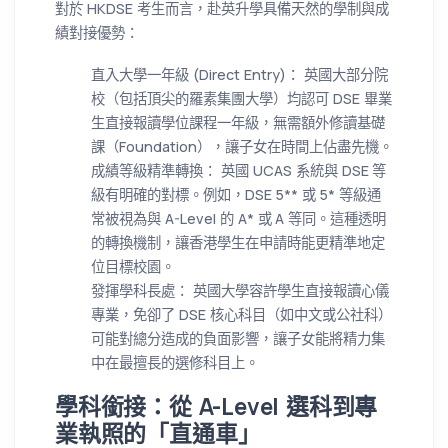
對於 HKDSE 考生而言，赴英升學具備天然的學制與成
績對接優勢：
直入大學一年級 (Direct Entry)： 英國大部分院
校（包括頂尖的羅素集團大學）均認可 DSE 畢業
生直接報讀學位課程一年級，無需額外修讀基礎
課（Foundation），讓子女在時間上佔盡先機。
成績等級精準轉換： 英國 UCAS 系統與 DSE 等
級有明確的對標。例如，DSE 5** 或 5* 等級通
常被視為與 A-Level 的 A* 或 A 等同。這種透明
的轉換機制，讓香港學生在申請時能更精準地定
位目標校園。
發揮學科長處： 英國大學容許學生直接報讀心儀
專業，免卻了 DSE 核心科目（如中文或公社科）
可能對總分造成的負面影響，讓子女能將精力集
中在最擅長的選修科目上。
學科銜接：從 A-Level 選科到專
業執照的「直通車」