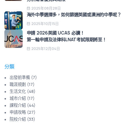
2025年08月28日
海外中學選擇多，如何篩選英國或澳洲的中學呢？
2025年10月15日
申請 2026英國 UCAS 必讀！
第一輪申請及法律科LNAT考試限期將至！
2025年12月04日
分類
出發前準備
(
7
)
職涯規劃
(
17
)
生活文化
(
48
)
城市介紹
(
17
)
課程介紹
(
44
)
申請攻略
(
27
)
院校介紹
(
33
)