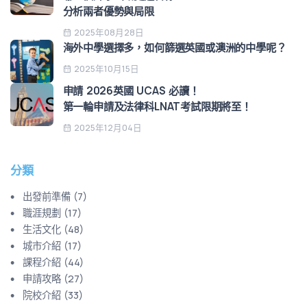
分析兩者優勢與局限
2025年08月28日
海外中學選擇多，如何篩選英國或澳洲的中學呢？
2025年10月15日
申請 2026英國 UCAS 必讀！
第一輪申請及法律科LNAT考試限期將至！
2025年12月04日
分類
出發前準備
(
7
)
職涯規劃
(
17
)
生活文化
(
48
)
城市介紹
(
17
)
課程介紹
(
44
)
申請攻略
(
27
)
院校介紹
(
33
)