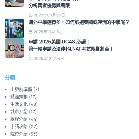
分析兩者優勢與局限
2025年08月28日
海外中學選擇多，如何篩選英國或澳洲的中學呢？
2025年10月15日
申請 2026英國 UCAS 必讀！
第一輪申請及法律科LNAT考試限期將至！
2025年12月04日
分類
出發前準備
(
7
)
職涯規劃
(
17
)
生活文化
(
48
)
城市介紹
(
17
)
課程介紹
(
44
)
申請攻略
(
27
)
院校介紹
(
33
)