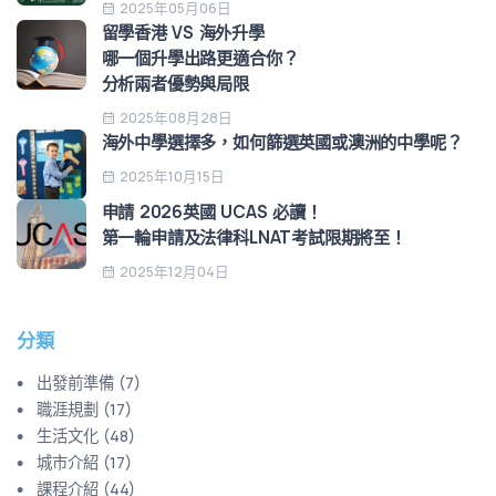
2025年05月06日
留學香港 VS 海外升學
哪一個升學出路更適合你？
分析兩者優勢與局限
2025年08月28日
海外中學選擇多，如何篩選英國或澳洲的中學呢？
2025年10月15日
申請 2026英國 UCAS 必讀！
第一輪申請及法律科LNAT考試限期將至！
2025年12月04日
分類
出發前準備
(
7
)
職涯規劃
(
17
)
生活文化
(
48
)
城市介紹
(
17
)
課程介紹
(
44
)