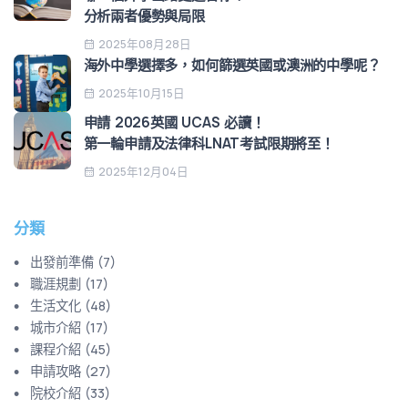
分析兩者優勢與局限
2025年08月28日
海外中學選擇多，如何篩選英國或澳洲的中學呢？
2025年10月15日
申請 2026英國 UCAS 必讀！
第一輪申請及法律科LNAT考試限期將至！
2025年12月04日
分類
出發前準備
(
7
)
職涯規劃
(
17
)
生活文化
(
48
)
城市介紹
(
17
)
課程介紹
(
45
)
申請攻略
(
27
)
院校介紹
(
33
)