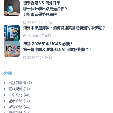
留學香港 VS 海外升學
哪一個升學出路更適合你？
分析兩者優勢與局限
2025年08月28日
海外中學選擇多，如何篩選英國或澳洲的中學呢？
2025年10月15日
申請 2026英國 UCAS 必讀！
第一輪申請及法律科LNAT考試限期將至！
2025年12月04日
分類
出發前準備
(
7
)
職涯規劃
(
17
)
生活文化
(
48
)
城市介紹
(
17
)
課程介紹
(
44
)
申請攻略
(
27
)