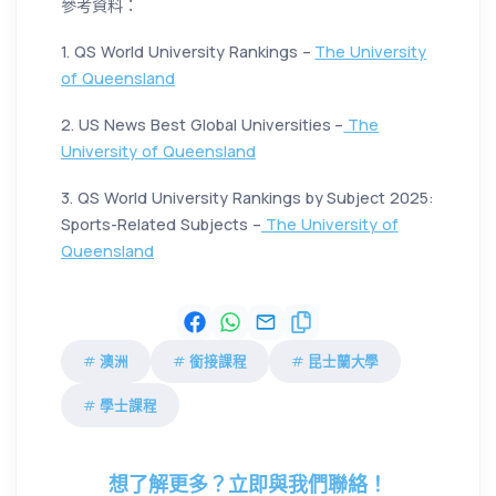
參考資料：
1. QS World University Rankings –
The University
of Queensland
2. US News Best Global Universities –
The
University of Queensland
3. QS World University Rankings by Subject 2025:
Sports-Related Subjects –
The University of
Queensland
澳洲
銜接課程
昆士蘭大學
學士課程
想了解更多？立即與我們聯絡！